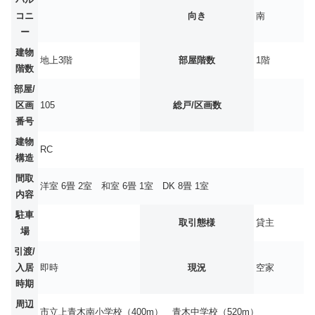
コニ
向き
南
ー
建物
地上3階
部屋階数
1階
階数
部屋/
区画
105
総戸/区画数
番号
建物
RC
構造
間取
洋室 6畳 2室
和室 6畳 1室
DK 8畳 1室
内容
駐車
取引態様
貸主
場
引渡/
入居
即時
現況
空家
時期
周辺
市立上青木南小学校（400m） 青木中学校（520m）