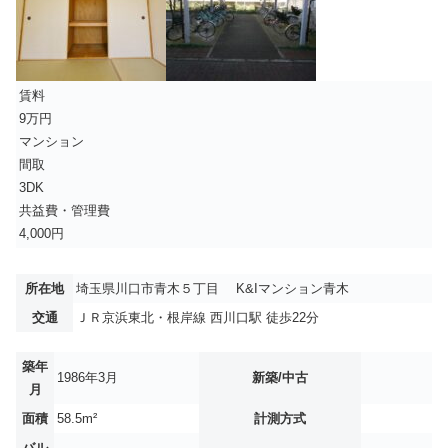
賃料
9万円
マンション
間取
3DK
共益費・管理費
4,000円
所在地
埼玉県川口市青木５丁目 K&Iマンション青木
交通
ＪＲ京浜東北・根岸線 西川口駅 徒歩22分
築年
1986年3月
新築/中古
月
面積
58.5m²
計測方式
バル