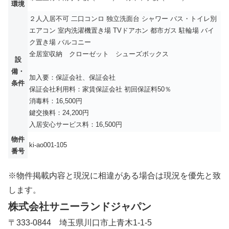
環境
２人入居不可
二口コンロ
独立洗面台
シャワー
バス・トイレ別
エアコン
室内洗濯機置き場
TVドアホン
都市ガス
駐輪場
バイ
ク置き場
バルコニー
全居室収納 クローゼット シューズボックス
設
備・
加入要：保証会社、保証会社
条件
保証会社利用料：家賃保証会社 初回保証料50％
消毒料：16,500円
鍵交換料：24,200円
入居安心サービス料：16,500円
物件
ki-ao001-105
番号
※物件掲載内容と現況に相違がある場合は現況を優先と致
します。
株式会社サニーランドジャパン
〒333-0844 埼玉県川口市上青木1-1-5